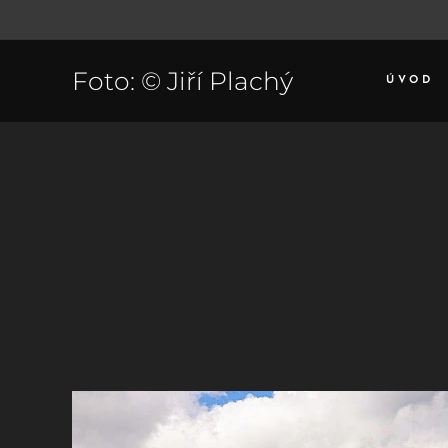
Foto: © Jiří Plachý
ÚVOD
Býv. Horn