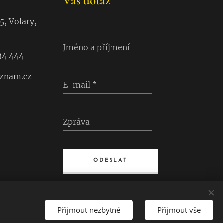
Váš dotaz
5, Volary,
Jméno a příjmení
34 444
eznam.cz
E-mail
Zpráva
ODESLAT
Přijmout nezbytné
Přijmout vše
Jazyky
Čeština
Deutsch