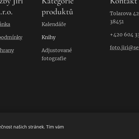
žby Jiří
Kategorie
Kontakt
.r.o.
produktů
Tolarova 42
38451
ánka
Kalendáře
+420 604 3
podmínky
Knihy
foto.jiri@s
chrany
Adjustované
fotografie
ečnost našich stránek. Tím vám