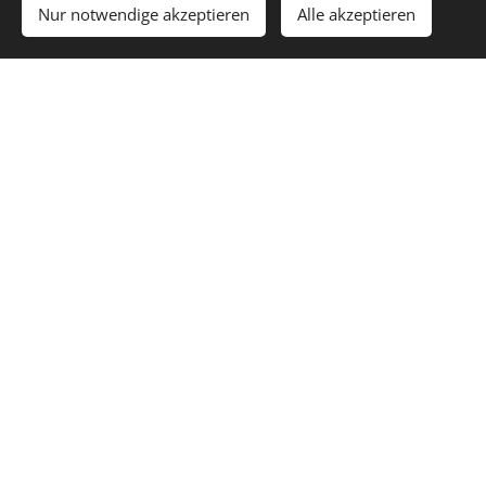
Nur notwendige akzeptieren
Alle akzeptieren
Tolarova 425, Volary, 38451
+420 604 334 444
foto.jiri@seznam.cz
Ihre Frage
E-mail
SENDEN
Cookies