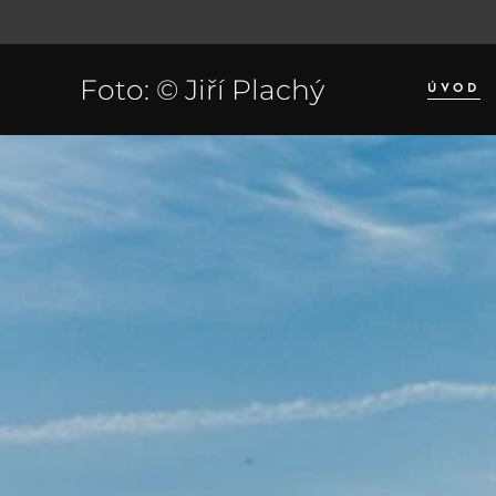
Foto: © Jiří Plachý
ÚVOD