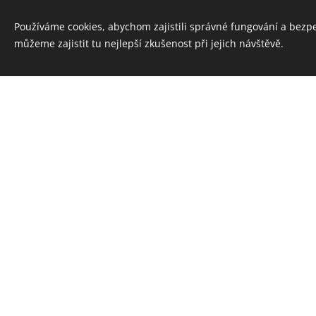
Používáme cookies, abychom zajistili správné fungování a bezp
můžeme zajistit tu nejlepší zkušenost při jejich návštěvě.
Ú