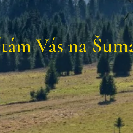
a Šum
tám Vás
n