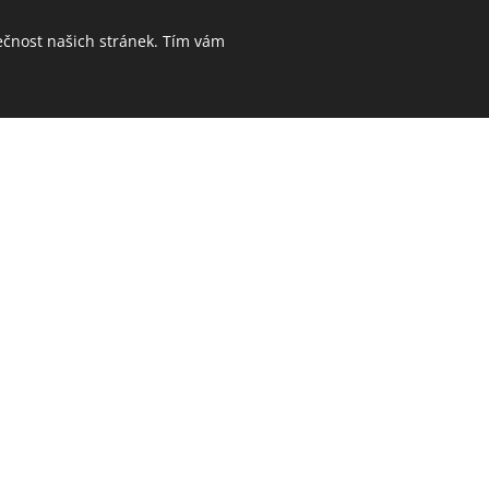
ečnost našich stránek. Tím vám
dolí Křemelné na Kepelském Zhů